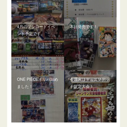
4月のブシロードイベ
本日発売です！
ント予定です
ONE PIECEオリパ始め
今週末はデュエマデッ
ました！
キ限定大会！