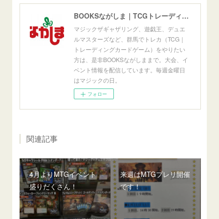
BOOKSながしま｜TCGトレーディングカードゲーム群馬県高崎市
マジックザギャザリング、遊戯王、デュエ
ルマスターズなど、群馬でトレカ（TCG｜
トレーディングカードゲーム）をやりたい
方は、是非BOOKSながしままで。大会、イ
ベント情報を配信しています。毎週金曜日
はマジックの日。
フォロー
関連記事
4月よりMTGイベント
来週はMTGプレリ開催
盛りだくさん！
です！