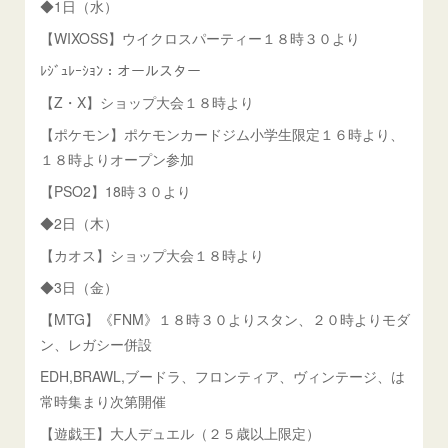
◆1日（水）
【WIXOSS】ウイクロスパーティー１８時３０より
ﾚｼﾞｭﾚｰｼｮﾝ：オールスター
【Z・X】ショップ大会１８時より
【ポケモン】ポケモンカードジム小学生限定１６時より、
１８時よりオープン参加
【PSO2】18時３０より
◆2日（木）
【カオス】ショップ大会１８時より
◆3日（金）
【MTG】《FNM》１８時３０よりスタン、２０時よりモダ
ン、レガシー併設
EDH,BRAWL,ブードラ、フロンティア、ヴィンテージ、は
常時集まり次第開催
【遊戯王】大人デュエル（２５歳以上限定）