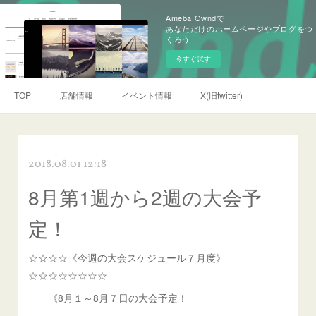
Ameba Owndで
あなただけのホームページやブログをつ
くろう
今すぐ試す
TOP
店舗情報
イベント情報
X(旧twitter)
2018.08.01 12:18
8月第1週から2週の大会予
定！
☆☆☆☆《今週の大会スケジュール７月度》
☆☆☆☆☆☆☆☆
《8月１～8月７日の大会予定！