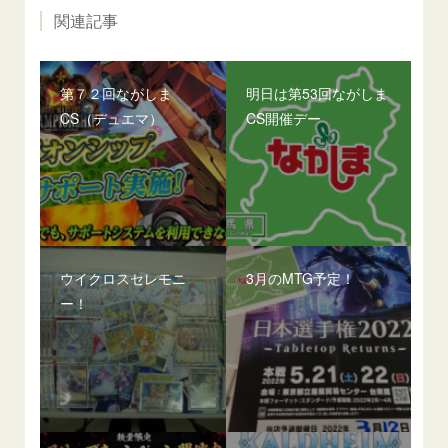
関連記事
第７２回ながしま
明日は第53回ながしま
CS（デュエマ）
CS開催デー
ウイクロスセレモニ
3月のMTG予定！
ー！