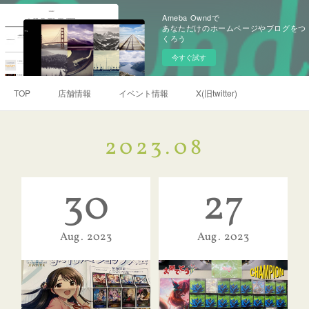
Ameba Owndで
あなただけのホームページやブログをつ
くろう
今すぐ試す
TOP
店舗情報
イベント情報
X(旧twitter)
2023
.
08
30
27
Aug
2023
Aug
2023