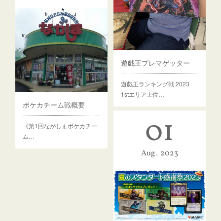
遊戯王プレマゲッター
遊戯王ランキング戦 2023
1stエリア上位…
ポケカチーム戦概要
01
《第1回ながしまポケカチー
ム…
Aug
2023