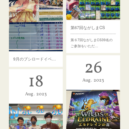
第67回ながしまCS
第６7回ながしまCS39名の
ご参加をいただ…
9月のブシロードイベント予定
26
18
Aug
2023
Aug
2023