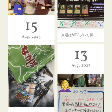
15
来週はMTGプレリ開催します！
Aug
2023
第１回ながしまポケカトリオ戦！
13
🏆優勝はがんもどきチー
ム…
Aug
2023