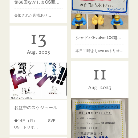
第66回ながしまCS開催！
参加された皆様あり…
13
シャドバEvolve CS開催します！
本日11時よりsve csトリオ…
Aug
2023
11
Aug
2023
お盆中のスケジュール
◆14日（月） SVE
CS トリオ…