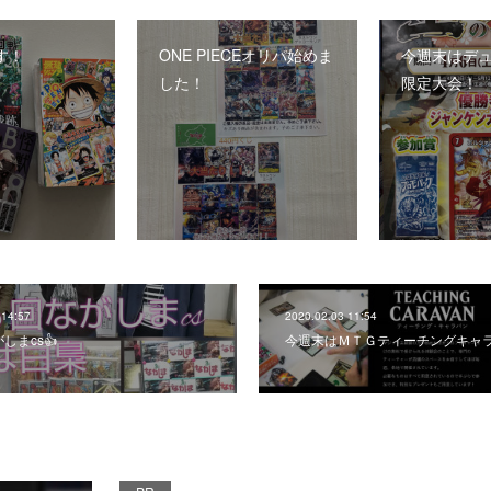
す！
ONE PIECEオリパ始めま
今週末はデ
した！
限定大会！
 14:57
2020.02.03 11:54
まcs👍️
今週末はＭＴＧティーチングキャ