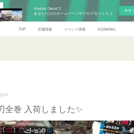
Ameba Owndで
今す
あなただけのホームページやブログをつくろう
TOP
店舗情報
イベント情報
X(旧twitter)
3:10
刃全巻 入荷しました✨