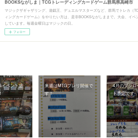
BOOKSながしま｜TCGトレーディングカードゲーム群馬県高崎市
マジックザギャザリング、遊戯王、デュエルマスターズなど、群馬でトレカ（T
ィングカードゲーム）をやりたい方は、是非BOOKSながしままで。大会、イベ
しています。毎週金曜日はマジックの日。
フォロー
Gイベント盛
来週はMTGプレリ開催で
4月のブシロ
！
す！
ト予定です