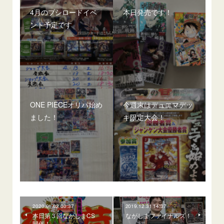
4月のブシロードイベ
本日発売です！
ント予定です
ONE PIECEオリパ始め
今週末はデュエマデッ
ました！
キ限定大会！
2020.01.02 00:37
2019.12.31 14:37
本日第３回ながしまCS
ながしまファイナルズ！
開催！