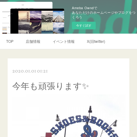
Ameba Owndで
あなただけのホームページやブログをつ
くろう
今すぐ試す
TOP
店舗情報
イベント情報
X(旧twitter)
2020.01.01 01:21
今年も頑張ります✨