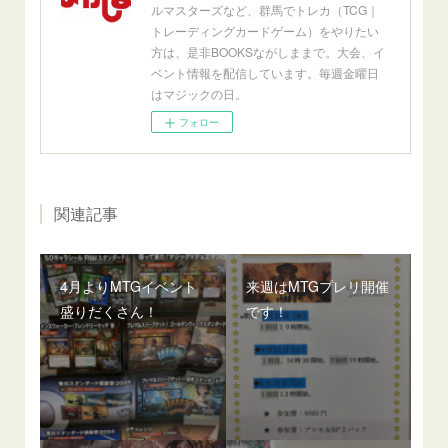
ルマスターズなど、群馬でトレカ（TCG｜
トレーディングカードゲーム）をやりたい
方は、是非BOOKSながしままで。大会、イ
ベント情報を配信しています。毎週金曜日
はマジックの日。
フォロー
関連記事
4月よりMTGイベント
来週はMTGプレリ開催
盛りだくさん！
です！