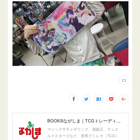
BOOKSながしま｜TCGトレーディングカードゲーム群馬県高崎市
マジックザギャザリング、遊戯王、デュエ
ルマスターズなど、群馬でトレカ（TCG｜