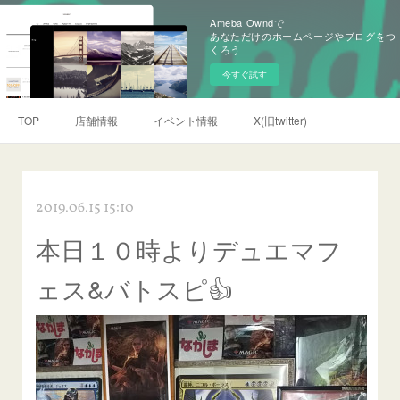
Ameba Owndで
あなただけのホームページやブログをつ
くろう
今すぐ試す
TOP
店舗情報
イベント情報
X(旧twitter)
2019.06.15 15:10
本日１０時よりデュエマフ
ェス&バトスピ👍️