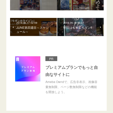
2019.06.17 02:59
2019.06.15 10:07
JUNE第四週目～スケジ
明日はＧＭＣモダン‼️
ュール～
PR
プレミアムプランでもっと自
由なサイトに
Ameba Owndで、広告非表示、画像容
量無制限、ページ数無制限などの機能
を開放しよう。