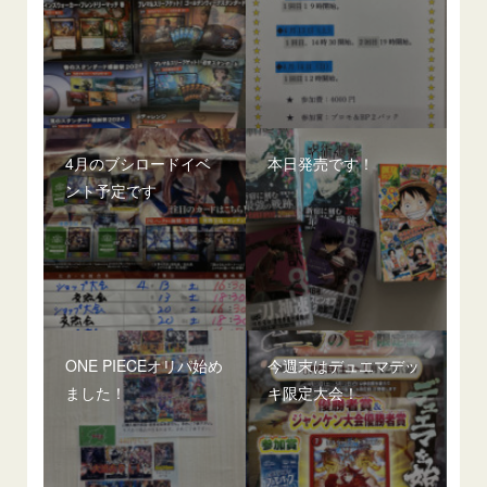
4月のブシロードイベ
本日発売です！
ント予定です
ONE PIECEオリパ始め
今週末はデュエマデッ
ました！
キ限定大会！