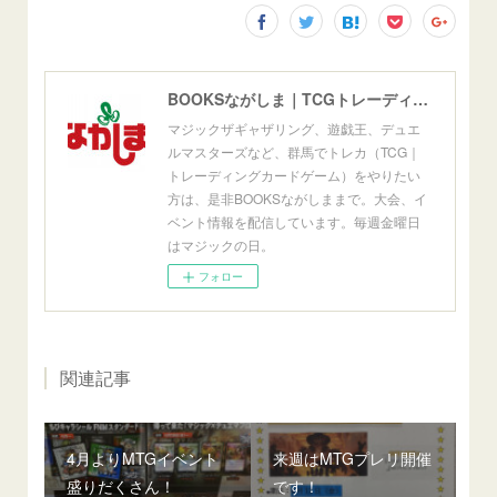
BOOKSながしま｜TCGトレーディングカードゲーム群馬県高崎市
マジックザギャザリング、遊戯王、デュエ
ルマスターズなど、群馬でトレカ（TCG｜
トレーディングカードゲーム）をやりたい
方は、是非BOOKSながしままで。大会、イ
ベント情報を配信しています。毎週金曜日
はマジックの日。
フォロー
関連記事
4月よりMTGイベント
来週はMTGプレリ開催
盛りだくさん！
です！