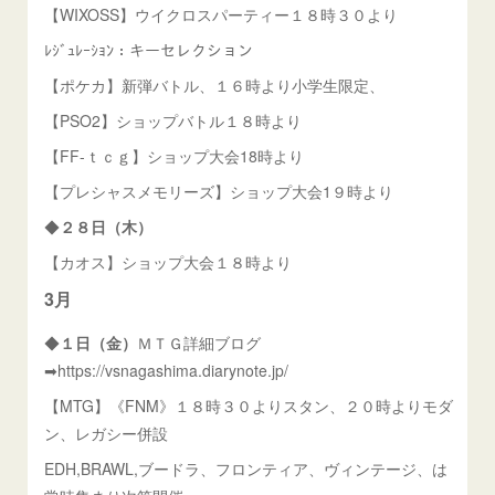
【WIXOSS】ウイクロスパーティー１８時３０より
ﾚｼﾞｭﾚｰｼｮﾝ：キーセレクション
【ポケカ】新弾バトル、１６時より小学生限定、
【PSO2】ショップバトル１８時より
【FF-ｔｃｇ】ショップ大会18時より
【プレシャスメモリーズ】ショップ大会1９時より
◆
２８日（木）
【カオス】ショップ大会１８時より
3月
◆
１日（金）
ＭＴＧ詳細ブログ
➡https://vsnagashima.diarynote.jp/
【MTG】《FNM》１８時３０よりスタン、２０時よりモダ
ン、レガシー併設
EDH,BRAWL,ブードラ、フロンティア、ヴィンテージ、は