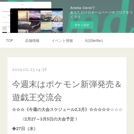
Ameba Owndで
あなただけのホームページやブログをつ
くろう
今すぐ試す
TOP
店舗情報
イベント情報
X(旧twitter)
2019.02.25 14:38
今週末はポケモン新弾発売＆
遊戯王交流会
☆☆☆《今週の大会スケジュール2,3月》☆☆☆☆☆
☆☆☆
《
2月27～3月5日の大会予定！
◆
27日（水）