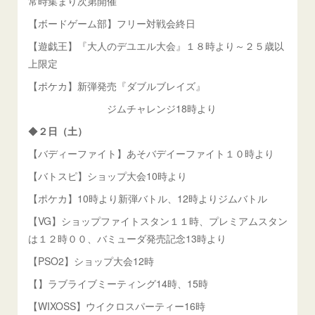
常時集まり次第開催
【ボードゲーム部】フリー対戦会終日
【遊戯王】『大人のデユエル大会』１８時より～２５歳以
上限定
【ポケカ】新弾発売『ダブルブレイズ』
ジムチャレンジ18時より
◆
２日（土）
【バディーファイト】あそバデイーファイト１０時より
【バトスピ】ショップ大会10時より
【ポケカ】10時より新弾バトル、12時よりジムバトル
【VG】ショップファイトスタン１１時、プレミアムスタン
は１２時００、バミューダ発売記念13時より
【PSO2】ショップ大会12時
【】ラブライブミーティング14時、15時
【WIXOSS】ウイクロスパーティー16時