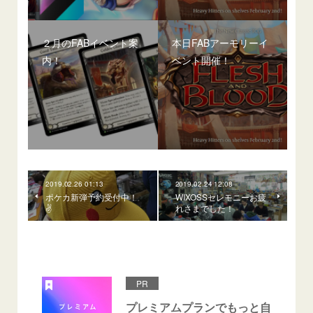
２月のFABイベント案
本日FABアーモリーイ
内！
ベント開催！
2019.02.26 01:13
2019.02.24 12:08
ポケカ新弾予約受付中！
WIXOSSセレモニーお疲
✌️
れさまでした！
PR
プレミアムプランでもっと自