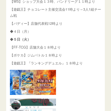
【WS】ショップ大会１３時、バンドリーグ１１時より
【遊戯王】チョコレート主催交流会11時より～3人1組チー
ム戦
【バディー】店舗代表戦12時より
◆４日（月）
◆
５日（火）
【FF-TCG】店舗大会１８時より
【ポケカ】ジムバトル１８時より
【遊戯王】『ランキングデュエル』１８時より