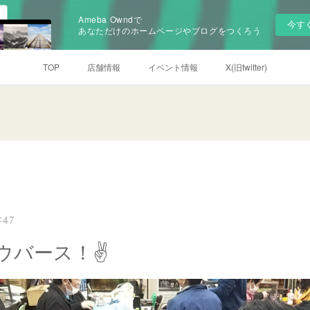
Ameba Owndで
今す
あなただけのホームページやブログをつくろう
TOP
店舗情報
イベント情報
X(旧twitter)
:47
ウバース！✌️