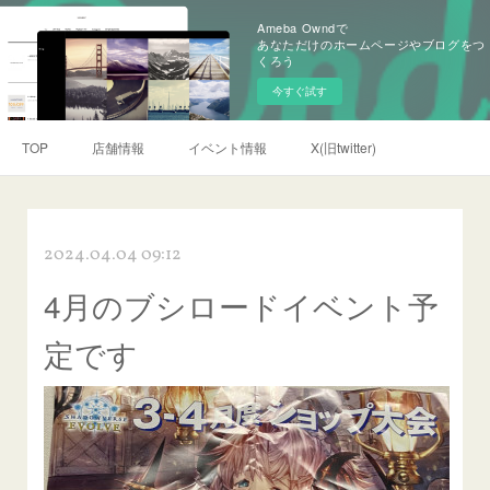
Ameba Owndで
あなただけのホームページやブログをつ
くろう
今すぐ試す
TOP
店舗情報
イベント情報
X(旧twitter)
2024.04.04 09:12
4月のブシロードイベント予
定です