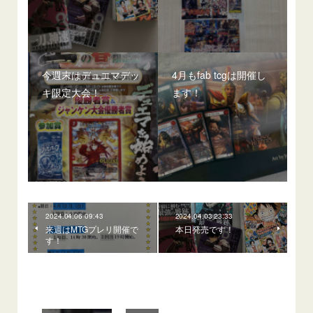
今週末はデュエマデッ
4月もfab tcgは開催し
キ限定大会！
ます！
2024.04.06 09:43
2024.04.03 23:33
来週はMTGプレリ開催で
本日発売です！
す！