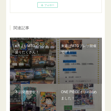
フォロー
関連記事
4月よりMTGイベント
来週はMTGプレリ開催
盛りだくさん！
です！
本日発売です！
ONE PIECEオリパ始め
ました！