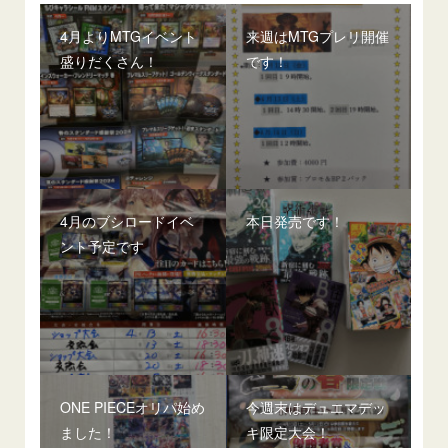
4月よりMTGイベント
来週はMTGプレリ開催
盛りだくさん！
です！
4月のブシロードイベ
本日発売です！
ント予定です
ONE PIECEオリパ始め
今週末はデュエマデッ
ました！
キ限定大会！