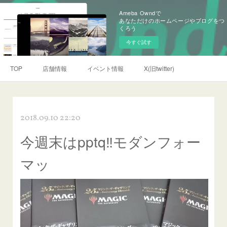
Ameba Owndで
あなただけのホームページやブログをつ
くろう
今すぐ試す
TOP
店舗情報
イベント情報
X(旧twitter)
2018.09.10 22:20
今週末はpptq‼️モダンフォー
マッ