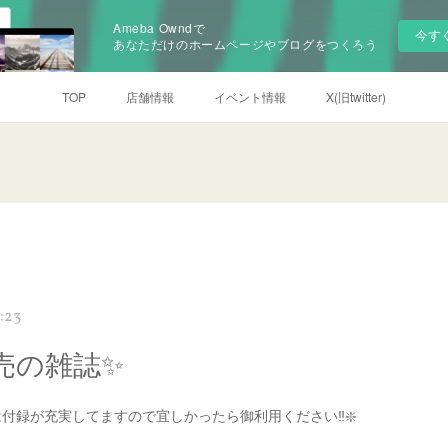
Ameba Owndで
今す
あなただけのホームページやブログをつくろう
TOP
店舗情報
イベント情報
X(旧twitter)
:23
売の雑誌✨
付録が充実してますので宜しかったら御利用ください‼️❇️