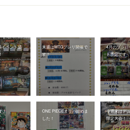
Gイベント盛
来週はMTGプレリ開催で
4月のブシロ
！
す！
ト予定です
す！
ONE PIECEオリパ始めま
今週末はデ
した！
限定大会！