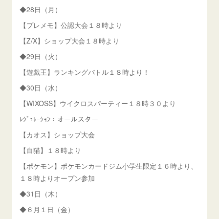
◆28日（月）
【プレメモ】公認大会１８時より
【Z/X】ショップ大会１８時より
◆29日（火）
【遊戯王】ランキングバトル１８時より！
◆30日（水）
【WIXOSS】ウイクロスパーティー１８時３０より
ﾚｼﾞｭﾚｰｼｮﾝ：オールスター
【カオス】ショップ大会
【白猫】１８時より
【ポケモン】ポケモンカードジム小学生限定１６時より、
１８時よりオープン参加
◆31日（木）
◆６月１日（金）