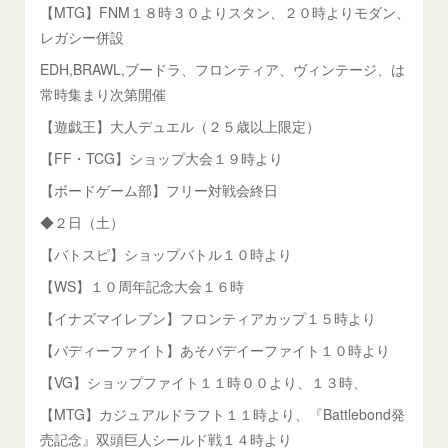
【MTG】FNM１８時３０よりスタン、２０時よりモダン、
レガシー併設
EDH,BRAWL,ブードラ、フロンティア、ヴィンテージ、は
常時集まり次第開催
【遊戯王】大人デュエル（２５歳以上限定）
【FF・TCG】ショップ大会１９時より
【ボードゲーム部】フリー対戦会終日
◆２日（土）
【バトスピ】ショップバトル１０時より
【WS】１０周年記念大会１６時
【イナズマイレブン】フロンティアカップ１５時より
【バディーファイト】あそバデイーファイト１０時より
【VG】ショップファイト１１時００より、１３時、
【MTG】カジュアルドラフト１１時より、『Battlebond発
売記念』双頭巨人シールド戦１４時より