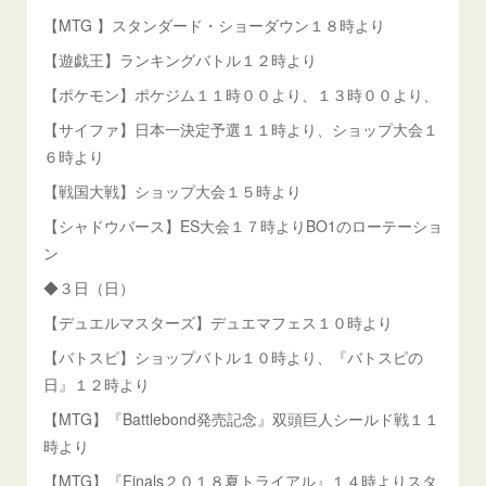
【MTG 】スタンダード・ショーダウン１８時より
【遊戯王】ランキングバトル１２時より
【ポケモン】ポケジム１１時００より、１３時００より、
【サイファ】日本一決定予選１１時より、ショップ大会１
６時より
【戦国大戦】ショップ大会１５時より
【シャドウバース】ES大会１７時よりBO1のローテーショ
ン
◆３日（日）
【デュエルマスターズ】デュエマフェス１０時より
【バトスピ】ショップバトル１０時より、『バトスピの
日』１２時より
【MTG】『Battlebond発売記念』双頭巨人シールド戦１１
時より
【MTG】『Finals２０１８夏トライアル』１４時よりスタ