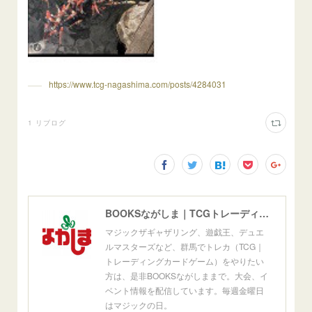
https://www.tcg-nagashima.com/posts/4284031
1
リブログ
BOOKSながしま｜TCGトレーディングカードゲーム群馬県高崎市
マジックザギャザリング、遊戯王、デュエ
ルマスターズなど、群馬でトレカ（TCG｜
トレーディングカードゲーム）をやりたい
方は、是非BOOKSながしままで。大会、イ
ベント情報を配信しています。毎週金曜日
はマジックの日。