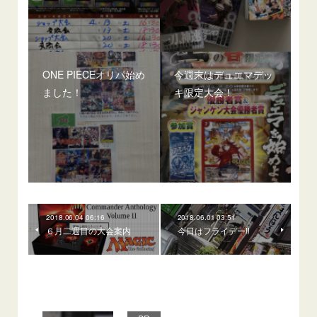
ONE PIECEオリパ始め
今週末はデュエマデッ
ました！
キ限定大会！
2018.06.04 06:16
2018.06.01 03:51
６月二週目の大会案内
今日はフライデー‼️