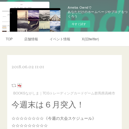
Ameba Owndで
あなただけのホームページやブログをつ
くろう
今すぐ試す
TOP
店舗情報
イベント情報
X(旧twitter)
2018.06.02 11:01
BOOKSながしま｜TCGトレーディングカードゲーム群馬県高崎市
今週末は６月突入！
☆☆☆☆☆☆☆☆《今週の大会スケジュール》
☆☆☆☆☆☆☆☆☆