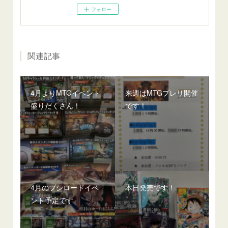
フォロー
関連記事
4月よりMTGイベント
来週はMTGプレリ開催
盛りだくさん！
です！
4月のブシロードイベ
本日発売です！
ント予定です