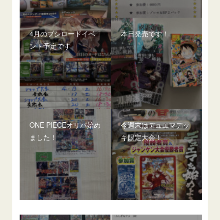
4月のブシロードイベ
本日発売です！
ント予定です
ONE PIECEオリパ始め
今週末はデュエマデッ
ました！
キ限定大会！