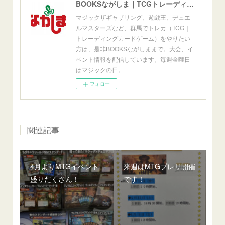
BOOKSながしま｜TCGトレーディングカードゲーム群馬県高崎市
マジックザギャザリング、遊戯王、デュエ
ルマスターズなど、群馬でトレカ（TCG｜
トレーディングカードゲーム）をやりたい
方は、是非BOOKSながしままで。大会、イ
ベント情報を配信しています。毎週金曜日
はマジックの日。
フォロー
関連記事
4月よりMTGイベント
来週はMTGプレリ開催
盛りだくさん！
です！