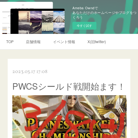
Ameba Owndで
あなただけのホームページやブログをつ
くろう
今すぐ試す
TOP
店舗情報
イベント情報
X(旧twitter)
2023.03.17 17:08
PWCSシールド戦開始ます！