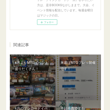
方は、是非BOOKSながしままで。大会、イ
ベント情報を配信しています。毎週金曜日
はマジックの日。
フォロー
関連記事
4月よりMTGイベント
来週はMTGプレリ開催
盛りだくさん！
です！
4月のブシロードイベ
本日発売です！