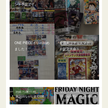
ント予定です
ONE PIECEオリパ始め
今週末はデュエマデッ
ました！
キ限定大会！
2022.11.08 11:55
2022.11.03 04:42
第56回ながしま CS開
11月もMTGイベント開催
催！
します！