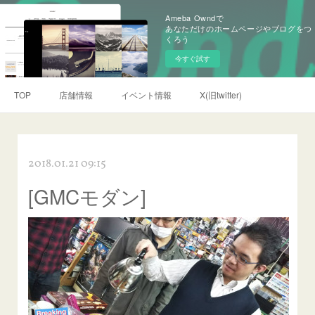
Ameba Owndで
あなただけのホームページやブログをつ
くろう
今すぐ試す
TOP
店舗情報
イベント情報
X(旧twitter)
2018.01.21 09:15
[GMCモダン]