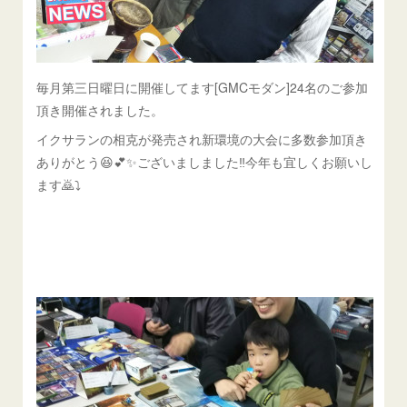
毎月第三日曜日に開催してます[GMCモダン]24名のご参加
頂き開催されました。
イクサランの相克が発売され新環境の大会に多数参加頂き
ありがとう😆💕✨ございましました‼️今年も宜しくお願いし
ます🙇⤵️