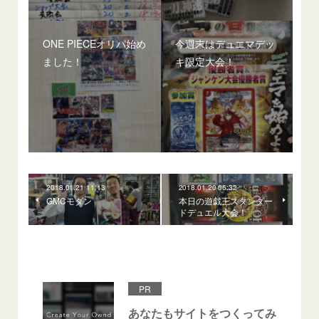
ONE PIECEオリパ始め
今週末はデュエマデッ
ました！
キ限定大会！
2018.01.21 11:13
2018.01.20 06:32
GMCモダン
本日の遊戯王スタンダー
ドデュエル大会！
PR
あなたもサイトをつくってみ