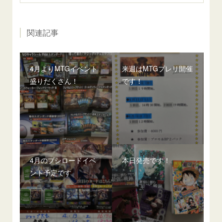
関連記事
4月よりMTGイベント
来週はMTGプレリ開催
盛りだくさん！
です！
4月のブシロードイベ
本日発売です！
ント予定です