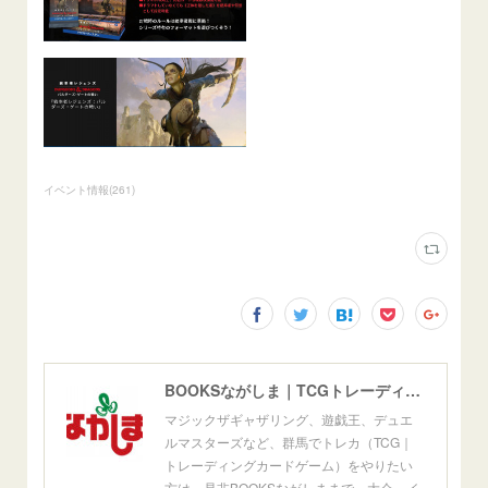
イベント情報
(
261
)
BOOKSながしま｜TCGトレーディングカードゲーム群馬県高崎市
マジックザギャザリング、遊戯王、デュエ
ルマスターズなど、群馬でトレカ（TCG｜
トレーディングカードゲーム）をやりたい
方は、是非BOOKSながしままで。大会、イ