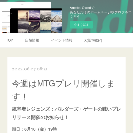
Ameba Owndで
あなただけのホームページやブログをつ
くろう
今すぐ試す
TOP
店舗情報
イベント情報
X(旧twitter)
2022.06.07 08:51
今週はMTGプレリ開催しま
す！
統率者レジェンズ：バルダーズ・ゲートの戦いプレ
リリース開催のお知らせ！
期日：
6月10（金）19時