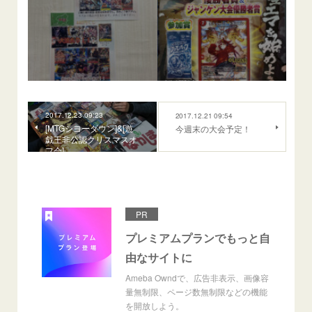
2017.12.23 09:23
2017.12.21 09:54
[MTGシヨーダウン]&[遊
今週末の大会予定！
戯王非公認クリスマスオ
フ会]
PR
プレミアムプランでもっと自
由なサイトに
Ameba Owndで、広告非表示、画像容
量無制限、ページ数無制限などの機能
を開放しよう。