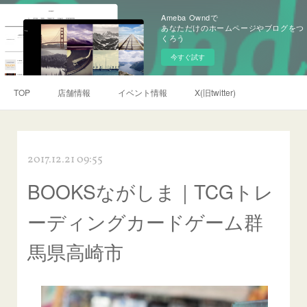
Ameba Owndで
あなただけのホームページやブログをつ
くろう
今すぐ試す
TOP
店舗情報
イベント情報
X(旧twitter)
2017.12.21 09:55
BOOKSながしま｜TCGトレ
ーディングカードゲーム群
馬県高崎市