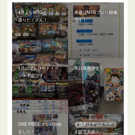
4月よりMTGイベント
来週はMTGプレリ開催
盛りだくさん！
です！
4月のブシロードイベ
本日発売です！
ント予定です
ONE PIECEオリパ始め
今週末はデュエマデッ
ました！
キ限定大会！