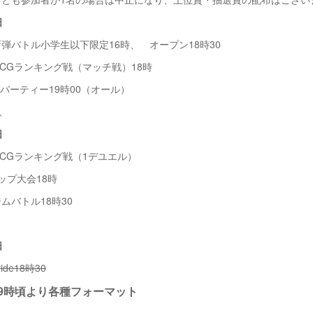
日
トル小学生以下限定16時、 オープン18時30
ランキング戦（マッチ戦）18時
ーティー19時00（オール）
、
日
ランキング戦（1デユエル）
プ大会18時
バトル18時30
日
ivide18時30
9時頃より各種フォーマット