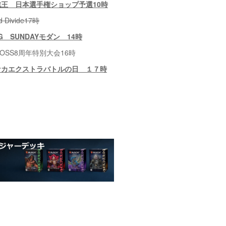
戯王 日本選手権ショップ予選10時
ld Divide17時
G SUNDAYモダン 14時
8周年特別大会16時
ケカエクストラバトルの日 １７時