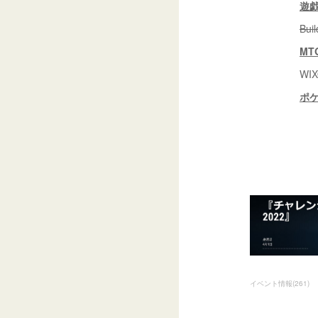
遊
Bui
MT
WIXOSS
ポ
イベント情報
(
261
)