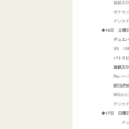
遊戯王OCG
ポケカジムバ
デジカテイ
◆
16日 土曜
デュエバ
VG 10時
バトスピシ
遊戯王OC
Reバース1
MTGP
WSホロ17
デジカテイ
◆
17日 日
デュエマ