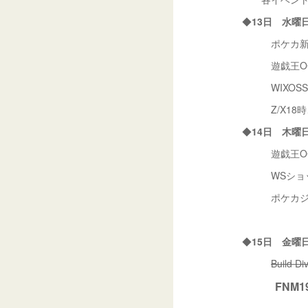
◆
13日 水曜
ポケカ新弾バ
遊戯王OCG
WIXOSSパ
Z/X18時
◆
14日 木曜
遊戯王OCG
WSショッ
ポケカジム
◆
15日 金曜
Build D
FNM1