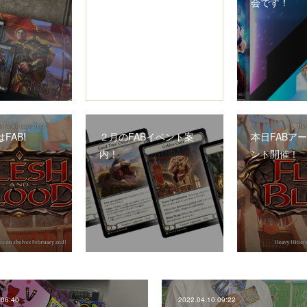
会です！
FAB!
２月のFABイベント案
本日FABア
内！
ント開催！
 06:40
2022.04.10 09:22