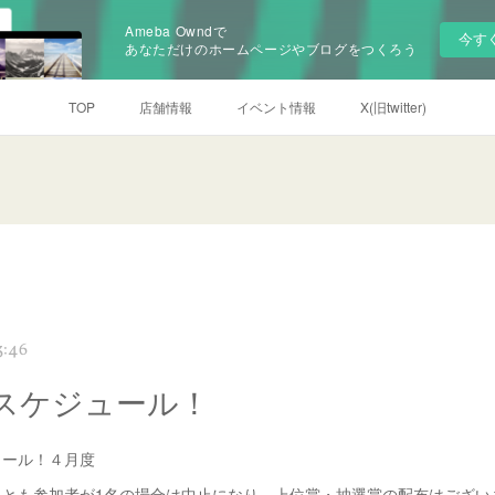
Ameba Owndで
今す
あなただけのホームページやブログをつくろう
TOP
店舗情報
イベント情報
X(旧twitter)
3:46
スケジュール！
ュール！４月度
も参加者が1名の場合は中止になり、上位賞・抽選賞の配布はござ