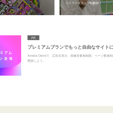
バトラーズカップ転醒杯！
PR
プレミアムプランでもっと自由なサイト
Ameba Owndで、広告非表示、画像容量無制限、ページ数無
開放しよう。