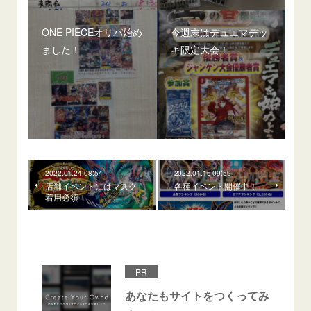
ONE PIECEオリパ始め
今週末はデュエマデッ
ました！
キ限定大会！
2022.01.24 08:54
2022.01.16 09:59
店舗イベントにはマスク
各種イベント開催中！
着用必須
PR
あなたもサイトをつくってみ