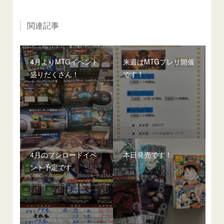
関連記事
4月よりMTGイベント
来週はMTGプレリ開催
盛りだくさん！
です！
4月のブシロードイベ
本日発売です！
ント予定です