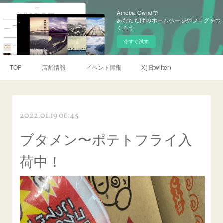
Ameba Owndで
あなただけのホームページやブログをつ
くろう
今すぐ試す
TOP
店舗情報
イベント情報
X(旧twitter)
2022.01.19 06:45
ブタメン〜ポテトフライ入
荷中！