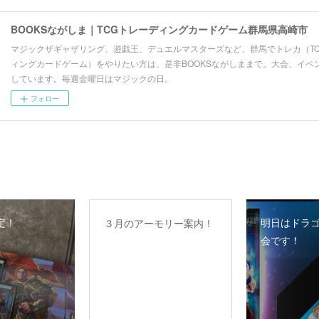
BOOKSながしま｜TCGトレーディングカードゲーム群馬県高崎市
マジックザギャザリング、遊戯王、デュエルマスターズなど、群馬でトレカ（T
ィングカードゲーム）をやりたい方は、是非BOOKSながしままで。大会、イベ
しています。毎週金曜日はマジックの日。
フォロー
定！
明日はドラ
３月のアーモリー案内！
会です！