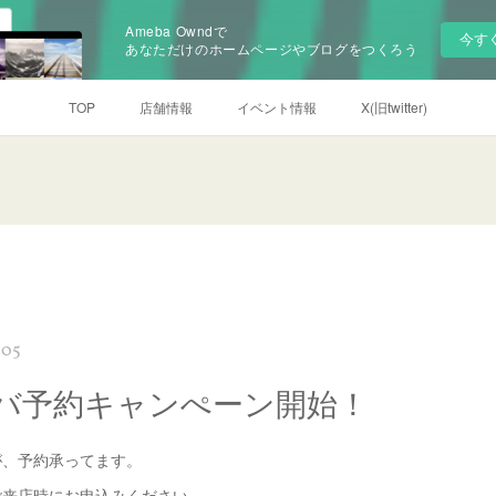
Ameba Owndで
今す
あなただけのホームページやブログをつくろう
TOP
店舗情報
イベント情報
X(旧twitter)
:05
バ予約キャンぺーン開始！
が、予約承ってます。
ご来店時にお申込みください。