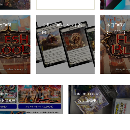
FAB!
２月のFABイベント案
本日FABア
内！
ント開催！
 09:59
2022.01.14 08:51
ント開催中！
ポケカ販売中！