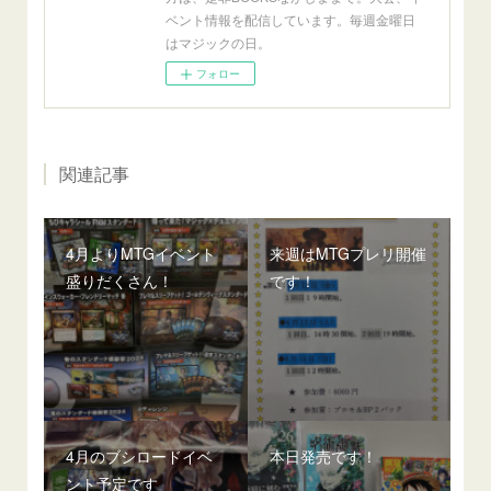
ベント情報を配信しています。毎週金曜日
はマジックの日。
フォロー
関連記事
4月よりMTGイベント
来週はMTGプレリ開催
盛りだくさん！
です！
4月のブシロードイベ
本日発売です！
ント予定です