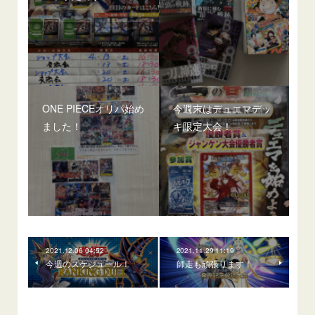
ONE PIECEオリパ始め
今週末はデュエマデッ
ました！
キ限定大会！
2021.12.06 04:52
2021.11.29 11:19
今週のスケジュール！
師走も頑張ります！