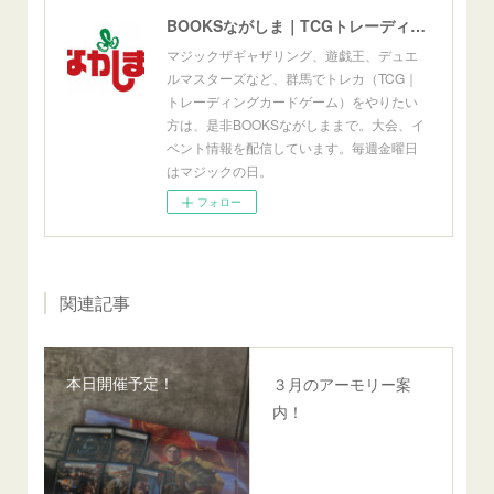
BOOKSながしま｜TCGトレーディングカードゲーム群馬県高崎市
マジックザギャザリング、遊戯王、デュエ
ルマスターズなど、群馬でトレカ（TCG｜
トレーディングカードゲーム）をやりたい
方は、是非BOOKSながしままで。大会、イ
ベント情報を配信しています。毎週金曜日
はマジックの日。
フォロー
関連記事
本日開催予定！
３月のアーモリー案
内！