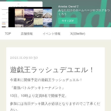
Ameba Owndで
あなただけのホームページやブログをつ
くろう
今すぐ試す
TOP
店舗情報
イベント情報
X(旧twitter)
2021.11.09 10:30
遊戯王ラッシュデユエル！
今週末に開催予定の遊戯王ラッシュヂュエル！
『最強バトルデッキトーナメント』
13日、10時より定員8名で開催予定。
参加には当日デッキ購入が必須となりますのでご了承くだ
さい。