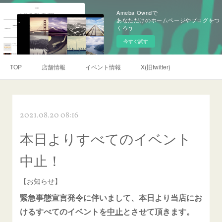
Ameba Owndで
あなただけのホームページやブログをつ
くろう
今すぐ試す
TOP
店舗情報
イベント情報
X(旧twitter)
2021.08.20 08:16
本日よりすべてのイベント
中止！
【お知らせ】
緊急事態宣言発令に伴いまして、本日より当店にお
けるすべてのイベントを
中止
とさせて頂きます。