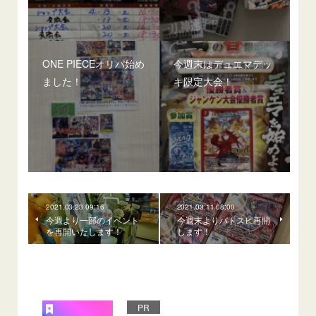
ONE PIECEオリパ始め
今週末はデュエマデッ
ました！
キ限定大会！
2021.03.23 09:16
2021.03.11 08:00
今週より一部のイベント
今週末よりバトスピ再開
を再開いたします！
します！
PR