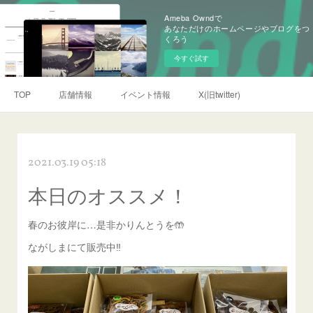
Ameba Owndで
あなただけのホームページやブログをつ
くろう
今すぐ試す
TOP
店舗情報
イベント情報
X(旧twitter)
2021.03.19 05:18
本日のオススメ！
春のお彼岸に…是非かりんとうを🤲
ながしまにて販売中‼️