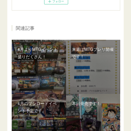
フォロー
関連記事
4月よりMTGイベント
来週はMTGプレリ開催
盛りだくさん！
です！
4月のブシロードイベ
本日発売です！
ント予定です