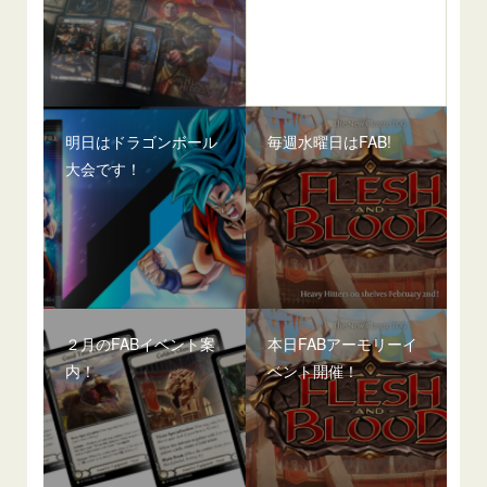
明日はドラゴンボール
毎週水曜日はFAB!
大会です！
２月のFABイベント案
本日FABアーモリーイ
内！
ベント開催！