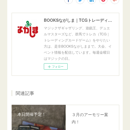
BOOKSながしま｜TCGトレーディングカードゲーム群馬県高崎市
マジックザギャザリング、遊戯王、デュエ
ルマスターズなど、群馬でトレカ（TCG｜
トレーディングカードゲーム）をやりたい
方は、是非BOOKSながしままで。大会、イ
ベント情報を配信しています。毎週金曜日
はマジックの日。
フォロー
関連記事
本日開催予定！
３月のアーモリー案
内！